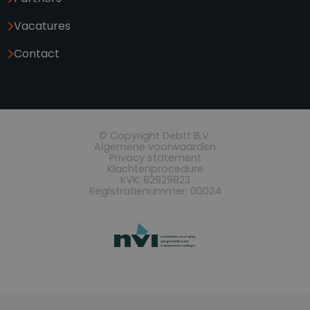
Vacatures
Contact
© Copyright Debtt B.V.
Algemene voorwaarden
Privacy statement
Klachtenprocedure
KVK: 82929823
Registratienummer: 00024