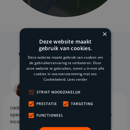
×
Deze website maakt
gebruik van cookies.
Hulp nodig?
Wij staan voor u klaar
Deze website maakt gebruik van cookies om
de gebruikerservaring te verbeteren. Door
onze website te gebruiken, stemt u in met alle
cookies in overeenstemming met ons
Cookiebeleid.
Lees verder
STRIKT NOODZAKELIJK
PRESTATIE
TARGETING
Laat u terugbellen door één van onze
specialisten. Wij helpen u graag verder bij uw
FUNCTIONEEL
incassovraagstuk.