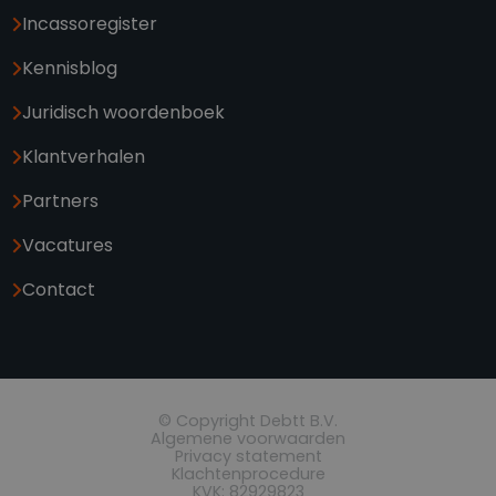
Incassoregister
Kennisblog
Juridisch woordenboek
Klantverhalen
Partners
Vacatures
Contact
© Copyright Debtt B.V.
Algemene voorwaarden
Privacy statement
Klachtenprocedure
KVK: 82929823