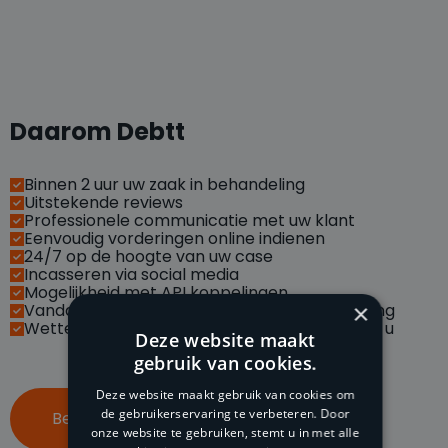
Daarom Debtt
Binnen 2 uur uw zaak in behandeling
Uitstekende reviews
Professionele communicatie met uw klant
Eenvoudig vorderingen online indienen
24/7 op de hoogte van uw case
Incasseren via social media
Mogelijkheid met API koppelingen
×
Vandaag betaald, morgen op uw bankrekening
Wettelijke handelsrente van vordering is voor u
Deze website maakt
gebruik van cookies.
Deze website maakt gebruik van cookies om
de gebruikerservaring te verbeteren. Door
Bel ons op 085 047 96 70
onze website te gebruiken, stemt u in met alle