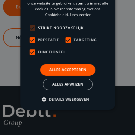
onze website te gebruiken, stemt u in met alle
Bel ons op 085 047 96 70
cookies in overeenstemming met ons
Cookiebeleid.
Lees verder
STRIKT NOODZAKELIJK
Neem contact op
PRESTATIE
TARGETING
FUNCTIONEEL
ALLES ACCEPTEREN
ALLES AFWIJZEN
DETAILS WEERGEVEN