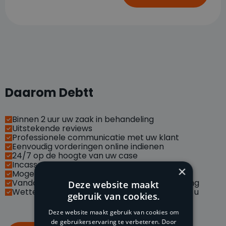
Daarom Debtt
Binnen 2 uur uw zaak in behandeling
Uitstekende reviews
Professionele communicatie met uw klant
Eenvoudig vorderingen online indienen
24/7 op de hoogte van uw case
Incasseren via social media
×
Mogelijkheid met API koppelingen
Vandaag betaald, morgen op uw bankrekening
Deze website maakt
Wettelijke handelsrente van vordering is voor u
gebruik van cookies.
Deze website maakt gebruik van cookies om
de gebruikerservaring te verbeteren. Door