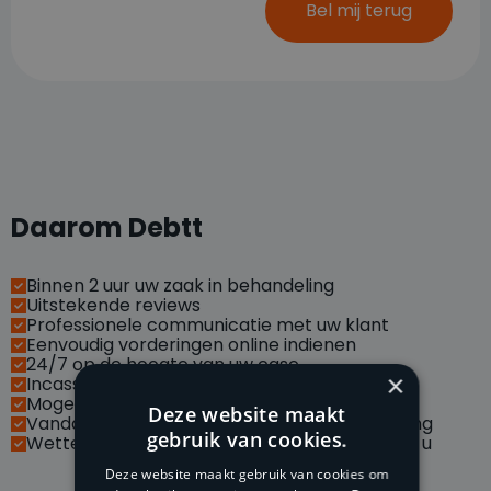
Bel mij terug
Daarom Debtt
Binnen 2 uur uw zaak in behandeling
Uitstekende reviews
Professionele communicatie met uw klant
Eenvoudig vorderingen online indienen
24/7 op de hoogte van uw case
×
Incasseren via social media
Mogelijkheid met API koppelingen
Deze website maakt
Vandaag betaald, morgen op uw bankrekening
gebruik van cookies.
Wettelijke handelsrente van vordering is voor u
Deze website maakt gebruik van cookies om