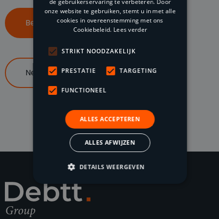
de gebruikerservaring te verbeteren. Door
onze website te gebruiken, stemt u in met alle
cookies in overeenstemming met ons
Bel ons op 085 047 96 70
Cookiebeleid.
Lees verder
STRIKT NOODZAKELIJK
PRESTATIE
TARGETING
Neem contact op
FUNCTIONEEL
ALLES ACCEPTEREN
ALLES AFWIJZEN
DETAILS WEERGEVEN