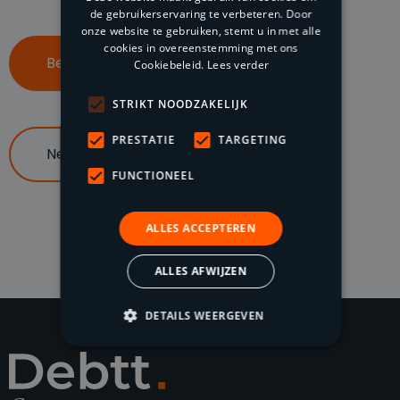
de gebruikerservaring te verbeteren. Door
onze website te gebruiken, stemt u in met alle
cookies in overeenstemming met ons
Bel ons op 085 047 96 70
Cookiebeleid.
Lees verder
STRIKT NOODZAKELIJK
PRESTATIE
TARGETING
Neem contact op
FUNCTIONEEL
ALLES ACCEPTEREN
ALLES AFWIJZEN
DETAILS WEERGEVEN