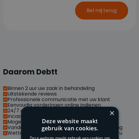
Bel mij terug
Daarom Debtt
Binnen 2 uur uw zaak in behandeling
Uitstekende reviews
Professionele communicatie met uw klant
Eenvoudig vorderingen online indienen
24/7 op de hoogte van uw case
×
Incasseren via social media
Deze website maakt
Mogelijkheid met API koppelingen
Vandaag betaald, morgen op uw bankrekening
gebruik van cookies.
Wettelijke handelsrente van vordering is voor u
Deze website maakt gebruik van cookies om