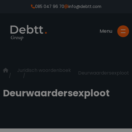
085 047 96 70
info@debtt.com
Juridisch woordenboek
Deurwaardersexploot
Deurwaardersexploot