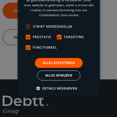
de gebruikerservaring te verbeteren. Door
onze website te gebruiken, stemt u in met alle
Bel ons op 085 047 96 70
cookies in overeenstemming met ons
Cookiebeleid.
Lees verder
STRIKT NOODZAKELIJK
Neem contact op
PRESTATIE
TARGETING
FUNCTIONEEL
ALLES ACCEPTEREN
ALLES AFWIJZEN
DETAILS WEERGEVEN