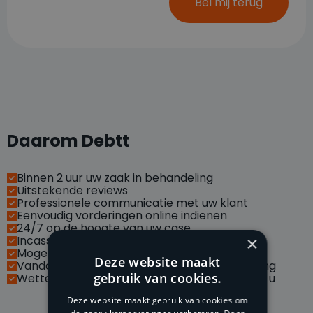
Bel mij terug
Daarom Debtt
Binnen 2 uur uw zaak in behandeling
Uitstekende reviews
Professionele communicatie met uw klant
Eenvoudig vorderingen online indienen
24/7 op de hoogte van uw case
Incasseren via social media
×
Mogelijkheid met API koppelingen
Deze website maakt
Vandaag betaald, morgen op uw bankrekening
gebruik van cookies.
Wettelijke handelsrente van vordering is voor u
Deze website maakt gebruik van cookies om