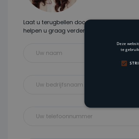
Laat u terugbellen door één van onze speci
helpen u graag verder bij uw incassovraa
Deze websit
te gebrui
STR