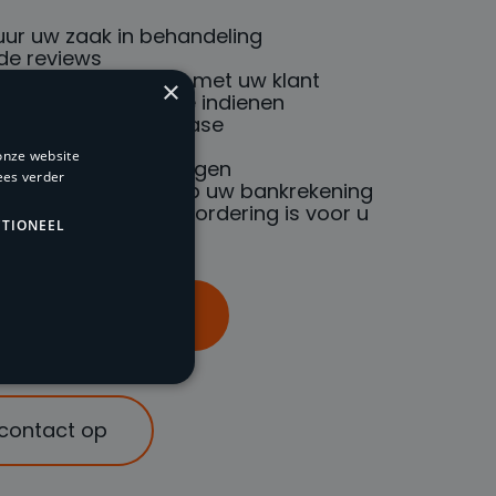
uur uw zaak in behandeling
de reviews
onele communicatie met uw klant
×
 vorderingen online indienen
de hoogte van uw case
n via social media
onze website
eid met API koppelingen
ees verder
betaald, morgen op uw bankrekening
e handelsrente van vordering is voor u
TIONEEL
s op 085 047 96 70
contact op