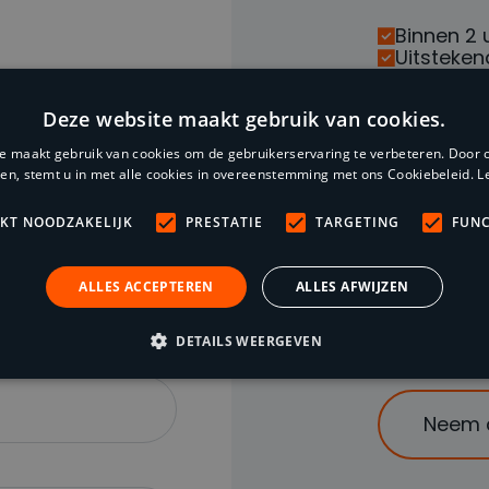
Binnen 2 
Uitsteken
alisten. Wij
Professi
Eenvoudig
gstuk.
Deze website maakt gebruik van cookies.
24/7 op 
Incassere
e maakt gebruik van cookies om de gebruikerservaring te verbeteren. Door 
Mogelijkh
ken, stemt u in met alle cookies in overeenstemming met ons Cookiebeleid.
L
Vandaag 
Wettelijk
IKT NOODZAKELIJK
PRESTATIE
TARGETING
FUNC
ALLES ACCEPTEREN
ALLES AFWIJZEN
Bel on
DETAILS WEERGEVEN
Neem 