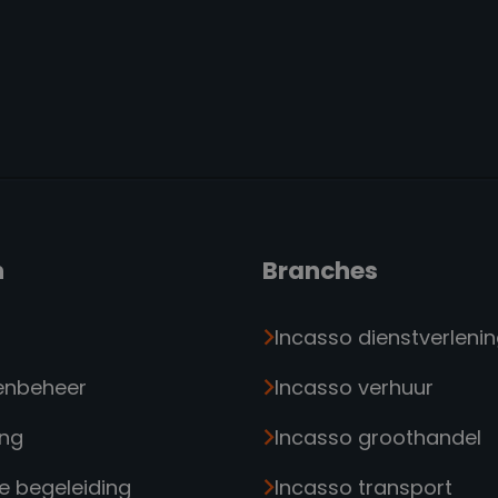
n
Branches
Incasso dienstverleni
enbeheer
Incasso verhuur
ng
Incasso groothandel
e begeleiding
Incasso transport