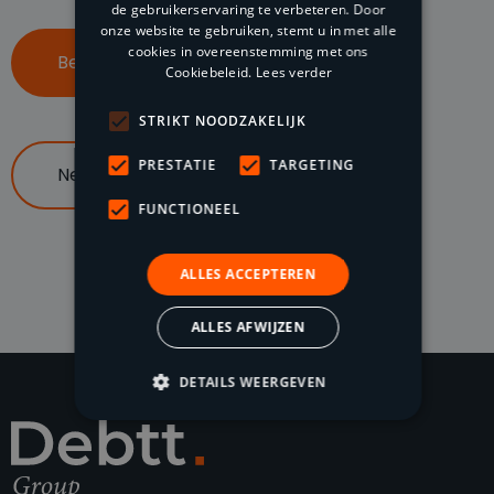
de gebruikerservaring te verbeteren. Door
onze website te gebruiken, stemt u in met alle
cookies in overeenstemming met ons
Bel ons op 085 047 96 70
Cookiebeleid.
Lees verder
STRIKT NOODZAKELIJK
PRESTATIE
TARGETING
Neem contact op
FUNCTIONEEL
ALLES ACCEPTEREN
ALLES AFWIJZEN
DETAILS WEERGEVEN