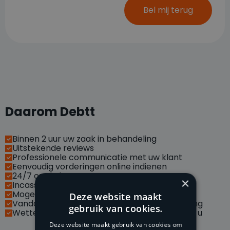
Bel mij terug
Daarom Debtt
Binnen 2 uur uw zaak in behandeling
Uitstekende reviews
Professionele communicatie met uw klant
Eenvoudig vorderingen online indienen
24/7 op de hoogte van uw case
×
Incasseren via social media
Mogelijkheid met API koppelingen
Deze website maakt
Vandaag betaald, morgen op uw bankrekening
gebruik van cookies.
Wettelijke handelsrente van vordering is voor u
Deze website maakt gebruik van cookies om