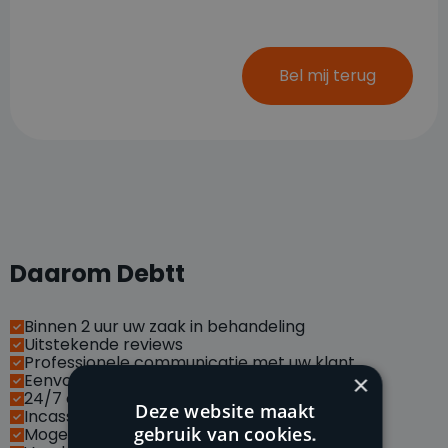
Bel mij terug
Daarom Debtt
Binnen 2 uur uw zaak in behandeling
Uitstekende reviews
Professionele communicatie met uw klant
Eenvoudig vorderingen online indienen
×
24/7 op de hoogte van uw case
Deze website maakt
Incasseren via social media
gebruik van cookies.
Mogelijkheid met API koppelingen