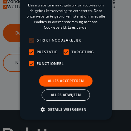
Vandaag betaald, morgen op uw bankrekening
Deze website maakt gebruik van cookies om
Wettelijke handelsrente van vordering is voor u
de gebruikerservaring te verbeteren. Door
onze website te gebruiken, stemt u in met alle
cookies in overeenstemming met ons
Cookiebeleid.
Lees verder
Bel ons op 085 047 96 70
STRIKT NOODZAKELIJK
PRESTATIE
TARGETING
Neem contact op
FUNCTIONEEL
ALLES ACCEPTEREN
ALLES AFWIJZEN
DETAILS WEERGEVEN