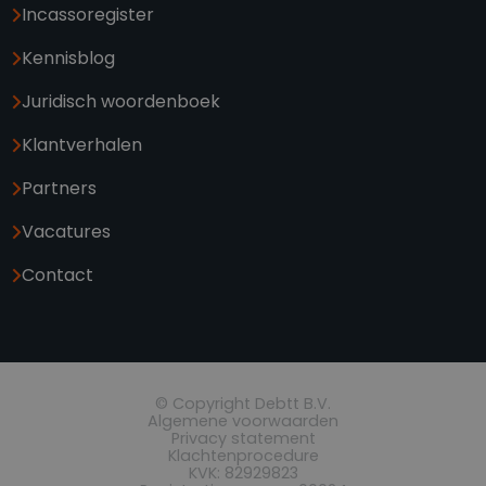
Incassoregister
Kennisblog
Juridisch woordenboek
Klantverhalen
Partners
Vacatures
Contact
© Copyright Debtt B.V.
Algemene voorwaarden
Privacy statement
Klachtenprocedure
KVK: 82929823