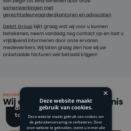
van begin tot eind verlenen door onze
samenwerkingen met
gerechtsdeurwaarderskantoren en advocaten
.
Debtt Group
kijkt graag wat wij voor u kunnen
betekenen, neem vandaag nog contact op en laat u
vrijblijvend informeren door onze ervaren
medewerkers. Wij laten graag zien hoe wij uw
onbetaalde facturen wél betaald krijgen!
Debtt
×
Group is
Kennisblog
Wij delen graag onze kennis
klaar voor
Deze website maakt
gebruik van cookies.
de
toekomst!
Deze website maakt gebruik van cookies om
de gebruikerservaring te verbeteren. Door
onze website te gebruiken, stemt u in met alle